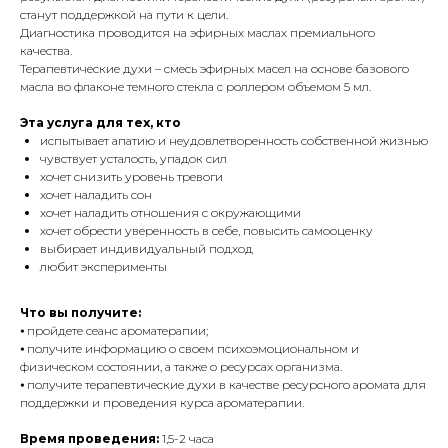
станут поддержкой на пути к цели.
Диагностика проводится на эфирных маслах премиального
качества.
Терапевтические духи – смесь эфирных масел на основе базового
масла во флаконе темного стекла с роллером объемом 5 мл.
Эта услуга для тех, кто
испытывает апатию и неудовлетворенность собственной жизнью
чувствует усталость, упадок сил
хочет снизить уровень тревоги
хочет наладить сон
хочет наладить отношения с окружающими
хочет обрести уверенность в себе, повысить самооценку
выбирает индивидуальный подход
любит эксперименты
Что вы получите:
⦁ пройдете сеанс ароматерапии;
⦁ получите информацию о своем психоэмоциональном и
физическом состоянии, а также о ресурсах организма.
⦁ получите терапевтические духи в качестве ресурсного аромата для
поддержки и проведения курса ароматерапии.
Время проведения:
1,5-2 часа