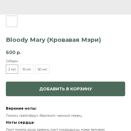
Bloody Mary (Кровавая Мэри)
600
р.
Объем
2 мл
15 мл
50 мл
ДОБАВИТЬ В КОРЗИНУ
Верхние ноты:
Лимон, грейпфрут, бергамот, черный перец
Ноты сердца:
Лист томата, роза, ревень, лист смородины, кожа, ветивер